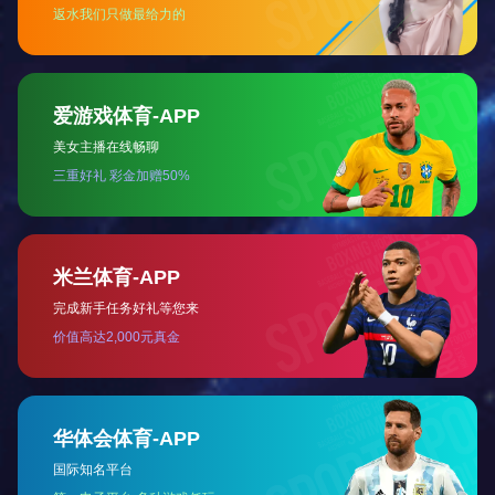
米兰体育网页版 特色原料药及关键医药中间体产
业化项目（二期）（先行）竣工环境保护验收监测
报告（修正稿）
2023
12-15
米兰体育网页版 年产20吨PLST、10吨COKT等原
料药及关键药物中间体项目（先行）竣工环境保护
验收监测报告（修正稿）
2023
12-15