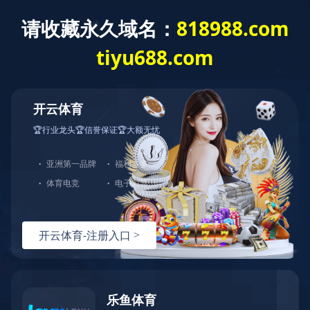
网
站
首
页
关
于
我
们
公司简介
发展历程
企业文化
生产质量
产
品
与
服
务