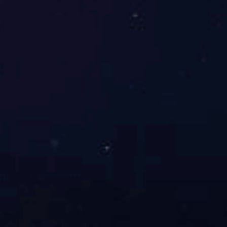
P符合性检查
理体系认证
投产
合性检查
研工作站
证
业有限公司
A审计
所挂牌上市