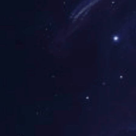
企业愿景：我们致力于成为具有全球竞争力的
企业使命：服务健康、共创未来
核心价值观：尊重、诚信、合作、共赢
企业文化：团结、勤奋、求实、创新，做人做