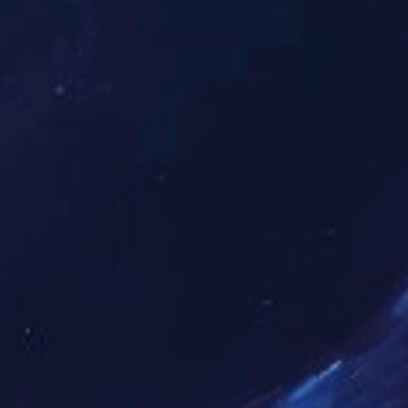
200
+
+
服务城市