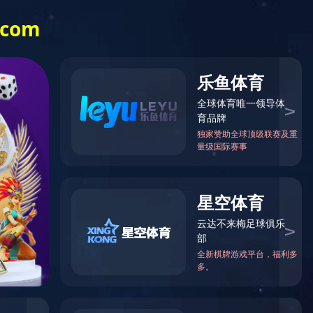
米兰体育网页版
Language