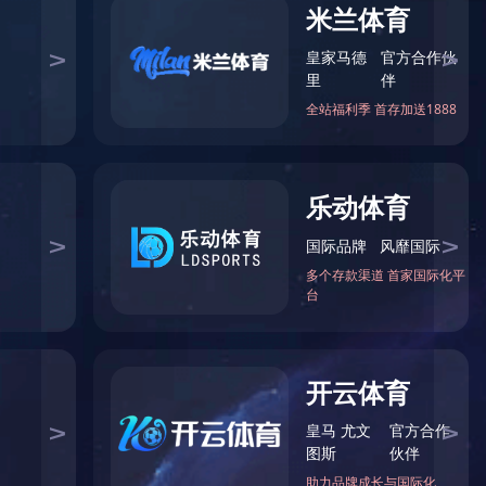
首页
相关新闻