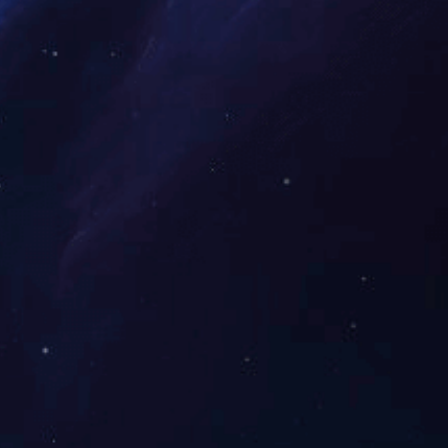
业务布局
新闻资讯
投资
公司动态
实时行
医药健康
行业资讯