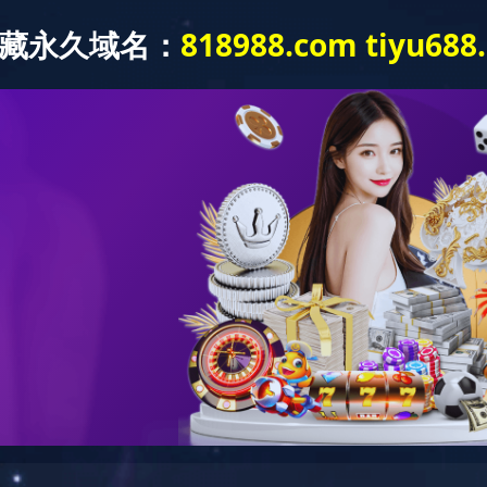
服务
业务布局
新闻资讯
投资者关系
人力资源