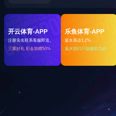
关键药物中间体项目（先
（
发布